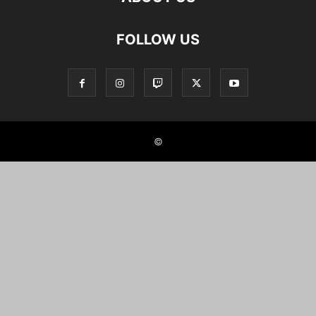
FOLLOW US
©