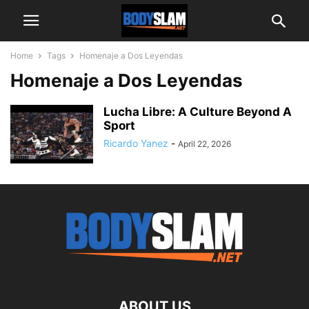
Home
Tags
Homenaje a Dos Leyendas
Homenaje a Dos Leyendas
Lucha Libre: A Culture Beyond A
Sport
Ricardo Yanez
-
April 22, 2026
ABOUT US